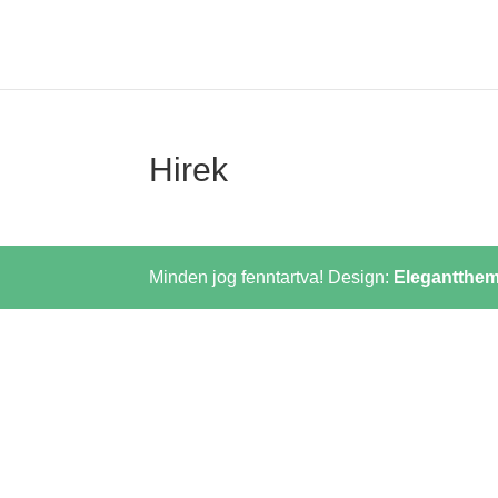
Hirek
Minden jog fenntartva! Design:
Elegantthe